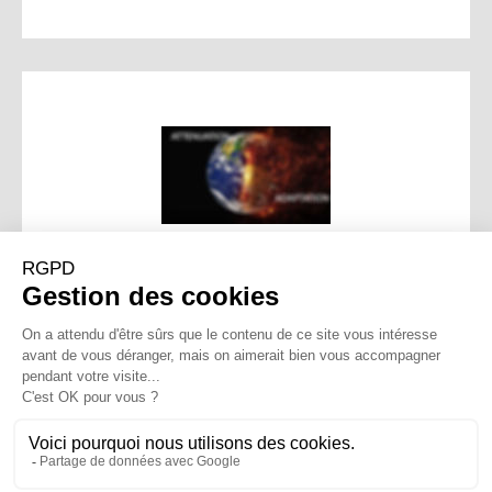
Adaptation versus
atténuation, la guerre
inutile.