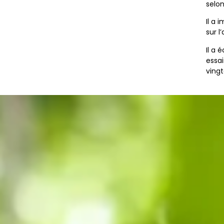
selon
Il a 
sur 
Il a 
essai
vingt