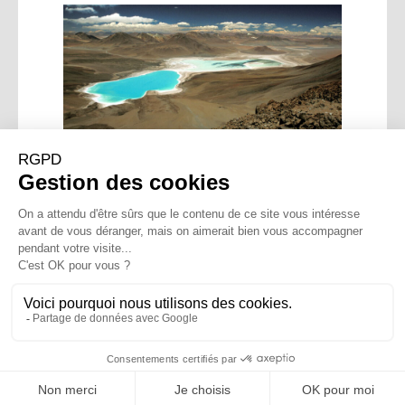
Traversée Amérique du
Sud
S'abonner à la newsletter
© 2025 Christian Clot –
Mentions légales – Crédits
–
Site conçu par CONCILIUM