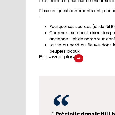
L’expédition a pour but de mieux saisir 
Plusieurs questionnements ont jalonné
:
Pourquoi ses sources (ici du Nil
Comment se construisent les pays 
ancienne – et de nombreux confli
La vie au bord du fleuve dont le
peuples locaux.
En savoir plus
“ Précipite dans le Nil 