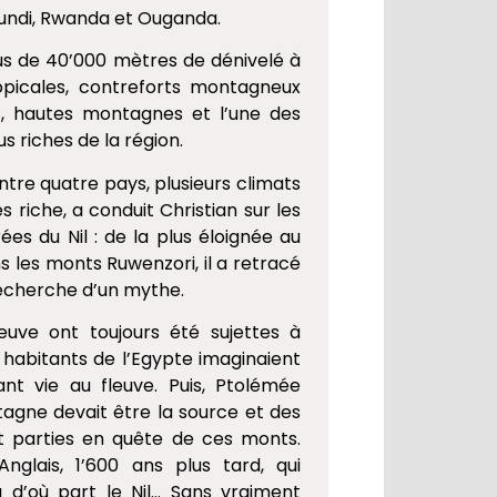
rundi, Rwanda et Ouganda.
lus de 40’000 mètres de dénivelé à
opicales, contreforts montagneux
s, hautes montagnes et l’une des
us riches de la région.
ntre quatre pays, plusieurs climats
ès riche, a conduit Christian sur les
ées du Nil : de la plus éloignée au
s les monts Ruwenzori, il a retracé
recherche d’un mythe.
euve ont toujours été sujettes à
 habitants de l’Egypte imaginaient
nt vie au fleuve. Puis, Ptolémée
agne devait être la source et des
nt parties en quête de ces monts.
nglais, 1’600 ans plus tard, qui
a d’où part le Nil… Sans vraiment