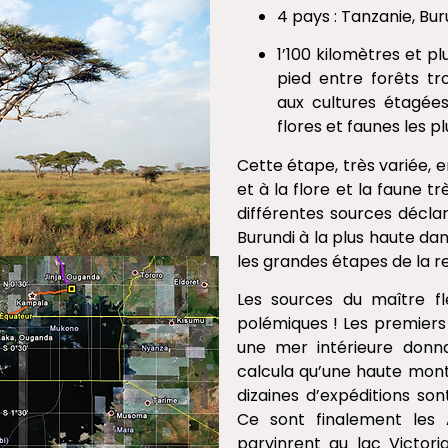
4 pays : Tanzanie, Bu
1’100 kilomètres et p
pied entre forêts tr
aux cultures étagée
flores et faunes les pl
Cette étape, très variée, e
et à la flore et la faune tr
différentes sources déclar
Burundi à la plus haute dan
les grandes étapes de la 
Les sources du maître fl
polémiques ! Les premiers
une mer intérieure donna
calcula qu’une haute mont
dizaines d’expéditions so
Ce sont finalement les A
parvinrent au lac Victori