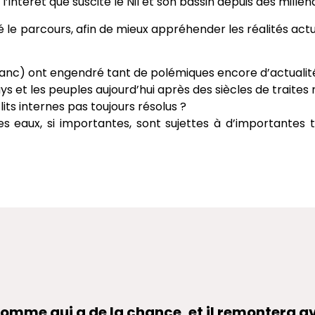
l’intérêt que suscite le Nil et son bassin depuis des milléna
 le parcours, afin de mieux appréhender les réalités actu
 Blanc) ont engendré tant de polémiques encore d’actualit
et les peuples aujourd’hui après des siècles de traites né
ts internes pas toujours résolus ?
s eaux, si importantes, sont sujettes à d’importantes tr
l'homme qui a de la chance, et il remontera 