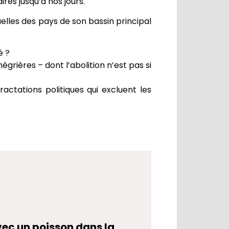
ires jusqu’à nos jours.
elles des pays de son bassin principal
é ?
grières – dont l’abolition n’est pas si
actations politiques qui excluent les
avec un poisson dans la