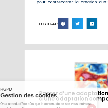
pour-contrecarrer-la-creation-du
PARTAGER
Passer d’une adaptation 
à une adaptation compo