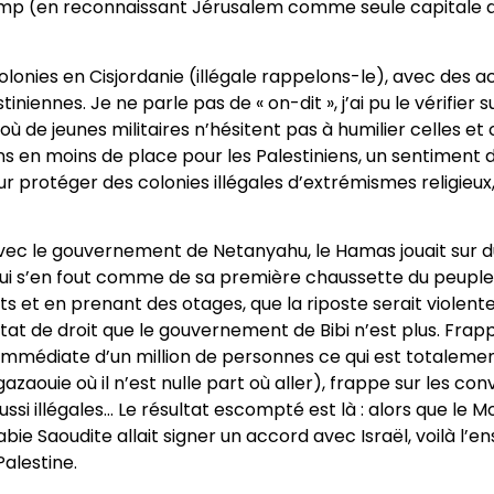
Trump (en reconnaissant Jérusalem comme seule capitale d
onies en Cisjordanie (illégale rappelons-le), avec des ac
iniennes. Je ne parle pas de « on-dit », j’ai pu le vérifie
s, où de jeunes militaires n’hésitent pas à humilier celles 
ns en moins de place pour les Palestiniens, un sentiment 
 protéger des colonies illégales d’extrémismes religieux, c
Avec le gouvernement de Netanyahu, le Hamas jouait sur du v
, qui s’en fout comme de sa première chaussette du peuple
t en prenant des otages, que la riposte serait violente e
État de droit que le gouvernement de Bibi n’est plus. Fra
mmédiate d’un million de personnes ce qui est totalement
azaouie où il n’est nulle part où aller), frappe sur les c
ssi illégales… Le résultat escompté est là : alors que l
rabie Saoudite allait signer un accord avec Israël, voilà l
alestine.