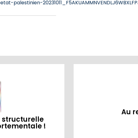
n-etat-palestinien-20231011_F5AKUAMMNVENDLJ6WBXLFP
Au r
structurelle
rtementale !