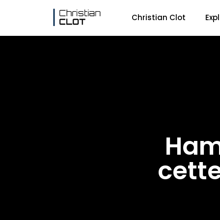
Christian Clot
Exp
Hama
cett