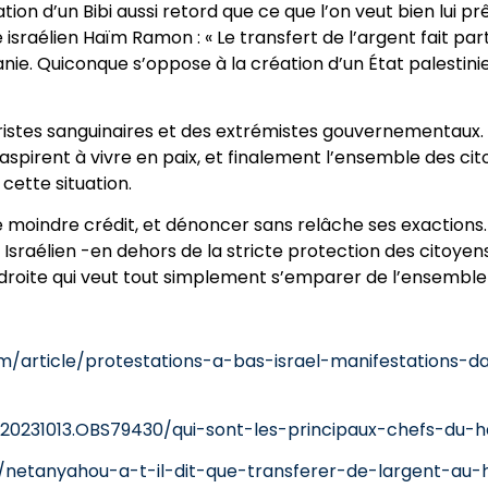
ion d’un Bibi aussi retord que ce que l’on veut bien lui prêt
sraélien Haïm Ramon : « Le transfert de l’argent fait part
anie. Quiconque s’oppose à la création d’un État palestinie
roristes sanguinaires et des extrémistes gouvernementaux. 
ui aspirent à vivre en paix, et finalement l’ensemble des ci
cette situation.
e moindre crédit, et dénoncer sans relâche ses exaction
sraélien -en dehors de la stricte protection des citoyens i
roite qui veut tout simplement s’emparer de l’ensemble d
om/article/protestations-a-bas-israel-manifestations-
0231013.OBS79430/qui-sont-les-principaux-chefs-du-
s/netanyahou-a-t-il-dit-que-transferer-de-largent-au