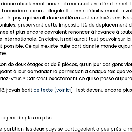
i en donne absolument aucun : il reconnait unilatéralement 
l considère comme illégale. Il donne définitivement la vall
ine. Un pays qui serait donc entièrement enclavé dans Isra
niales, préservant cette impossibilité de déplacement de
rmée et plus encore devraient renoncer à l’avance à tout
ternationale. En claire, Israël aurait tout pouvoir sur la P
possible. Ce qui n’existe nulle part dans le monde aujour
me.
n de deux étages et de 8 pièces, qu’un jour des gens vien
ligeant à leur demander la permission à chaque fois que vo
riez-vous ? Car c’est exactement ce qui se passe aujourd’
, j’avais écrit
ce texte (voir ici
) Il est devenu encore pl
loigner de plus en plus
 partition, les deux pays se partageaient à peu près la moi