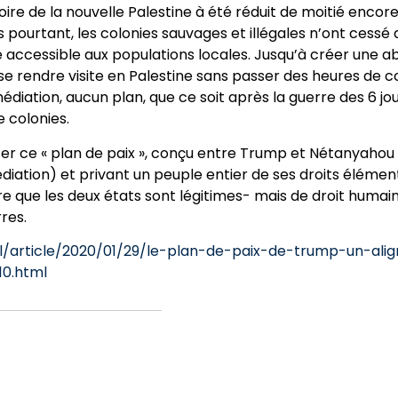
itoire de la nouvelle Palestine à été réduit de moitié enc
is pourtant, les colonies sauvages et illégales n’ont cessé 
e accessible aux populations locales. Jusqu’à créer une 
se rendre visite en Palestine sans passer des heures de c
médiation, aucun plan, que ce soit après la guerre des 6 jo
e colonies.
r ce « plan de paix », conçu entre Trump et Nétanyahou 
ation) et privant un peuple entier de ses droits élémentair
dère que les deux états sont légitimes- mais de droit humai
res.
al/article/2020/01/29/le-plan-de-paix-de-trump-un-al
10.html