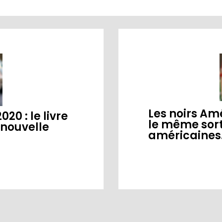
Les noirs Am
20 : le livre
le même sor
 nouvelle
américaines